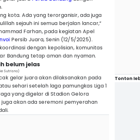
b.
ing kota. Ada yang terorganisir, ada juga
illah sejauh ini semua berjalan lancar,”
uhammad Farhan, pada kegiatan Apel
nvoi
Persib Juara, Senin (12/5/2025).
oordinasi dengan kepolisian, komunitas
agar Bandung tetap aman dan nyaman.
ih belum jelas
ie Sutrisno)
cak gelar juara akan dilaksanakan pada
Tonton leb
tau sehari setelah laga pamungkas Liga 1
laga yang digelar di Stadion Gelora
) juga akan ada seremoni pemyerahan
ali.