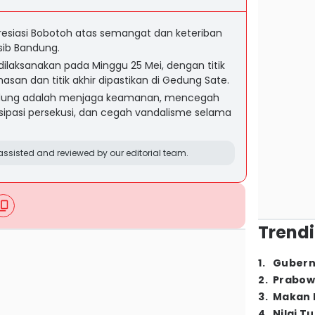
siasi Bobotoh atas semangat dan keteriban
sib Bandung.
dilaksanakan pada Minggu 25 Mei, dengan titik
an dan titik akhir dipastikan di Gedung Sate.
dung adalah menjaga keamanan, mencegah
isipasi persekusi, dan cegah vandalisme selama
ssisted and reviewed by our editorial team.
Trendi
1
.
Gubern
2
.
Prabow
3
.
Makan B
4
.
Nilai T