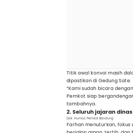
Titik awal konvoi masih da
dipastikan di Gedung Sate.
“Kami sudah bicara denga
Pemkot siap bergandengan 
tambahnya.
2. Seluruh jajaran di
Dok. Humas Pemkot Bandung
Farhan menuturkan, fokus
berjalan aman, tertib, dan