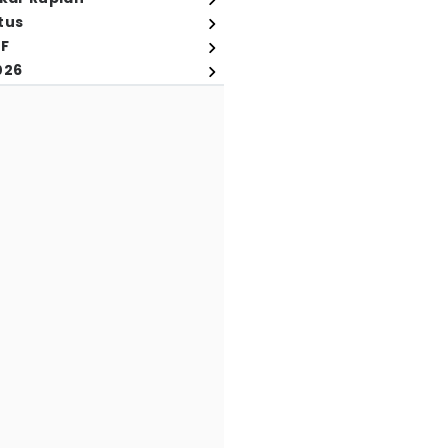
tus
FF
026