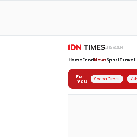
JABAR
Home
Food
News
Sport
Travel
For
Soccer Times
Yuk 
You