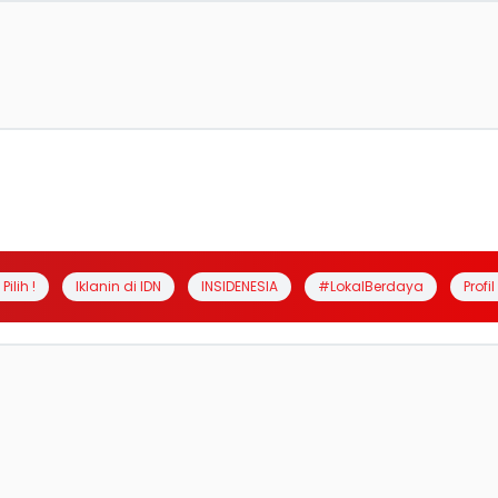
Pilih !
Iklanin di IDN
INSIDENESIA
#LokalBerdaya
Profi