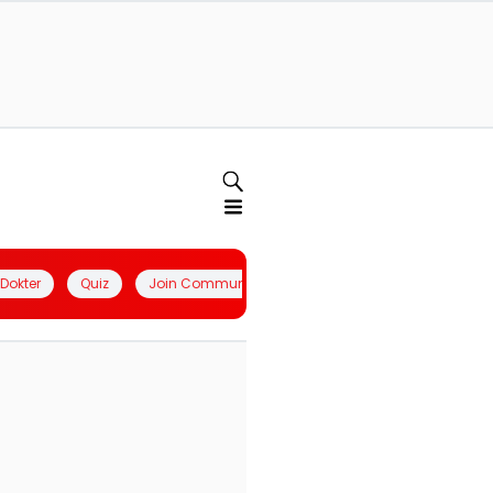
l Dokter
Quiz
Join Community