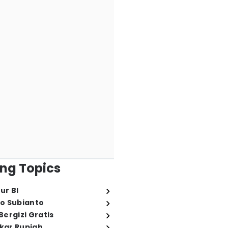
ng Topics
ur BI
o Subianto
ergizi Gratis
ukar Rupiah