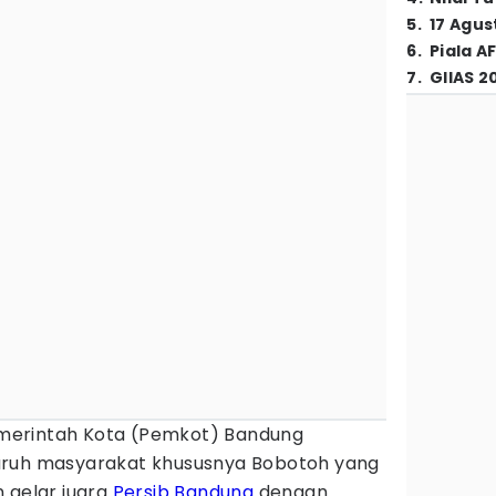
5
.
17 Agus
6
.
Piala A
7
.
GIIAS 2
merintah Kota (Pemkot) Bandung
uruh masyarakat khususnya Bobotoh yang
 gelar juara
Persib Bandung
dengan