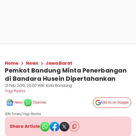
Home
News
Jawa Barat
Pemkot Bandung Minta Penerbangan
di Bandara Husein Dipertahankan
21 Feb 2019, 20:00 WIB
Kota Bandung
Yogi Pasha
News
Channel
Add Us on Google
IDN Times/Yogi Pasha
Share Article