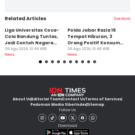
Related Articles
See More
Liga Universitas Coca-
Polda Jabar Razia 15
T
Cola Bandung Tuntas,
Tempat Hiburan, 3
B
Jadi Contoh Negara
Orang Positif Konsumsi
P
Lain
09 Agu 2026, 10:49 WIB
Narkoba
09 Agu 2026, 10:48 WIB
09
News
News
Ne
About Us
Editorial Team
Contact Us
Terms of Services
Pedoman Media Siber
Index
Sitemap
Follow Us
Download