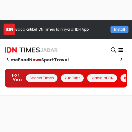
Baca artikel
IDN Times
lainnya di IDN App
Install
JABAR
Home
Food
News
Sport
Travel
For
Soccer Times
Yuk Pilih !
Iklanin di IDN
INSI
You