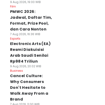
anyak Laga
Belum Padam
Dipastikan Netra
9 Aug 2026, 19:00 WIB
 Agu 2026, 10:46 WIB
Film
08 Agu 2026, 23:25 WIB
Tanpa Tekanan
ws
PMWC 2026:
News
08 Agu 2026, 22:26 WI
News
Jadwal, Daftar Tim,
Format, Prize Pool,
dan Cara Nonton
7 Aug 2026, 16:36 WIB
Esports
Electronic Arts (EA)
Resmi Diakuisisi
Arab Saudi Senilai
Rp984 Triliun
9 Aug 2026, 20:02 WIB
Business
Cancel Culture:
Why Consumers
Don't Hesitate to
Walk Away From a
Brand
7 Aug 2026, 11:00 WIB