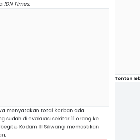
da
IDN Times
.
Tonton leb
nya menyatakan total korban ada
 sudah di evakuasi sekitar 11 orang ke
egitu, Kodam III Siliwangi memastikan
an.