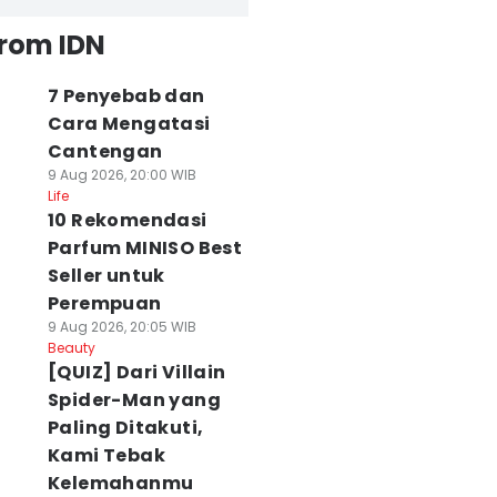
from IDN
7 Penyebab dan
Cara Mengatasi
Cantengan
9 Aug 2026, 20:00 WIB
Life
10 Rekomendasi
Parfum MINISO Best
Seller untuk
Perempuan
9 Aug 2026, 20:05 WIB
Beauty
[QUIZ] Dari Villain
Spider-Man yang
Paling Ditakuti,
umpuk Bek Asing
Kebakaran Kawah
Pemilihan Ketua
Kami Tebak
 Lini Belakang,
Wadon Gunung
BPC HIPMI Kota
Kelemahanmu
lic: Kami Punya
Gede, 2 Hari Api
Bandung