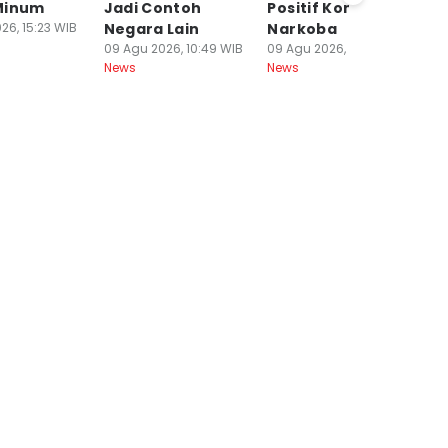
Minum
Jadi Contoh
Positif Konsumsi
B
26, 15:23 WIB
Negara Lain
Narkoba
09
Ne
09 Agu 2026, 10:49 WIB
09 Agu 2026, 10:48 WIB
News
News