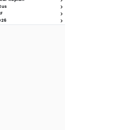
tus
FF
026