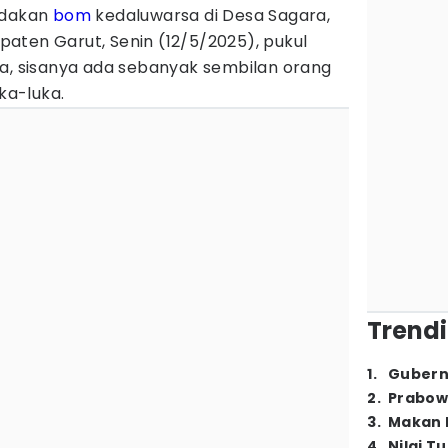
edakan
bom
kedaluwarsa di Desa Sagara,
aten Garut, Senin (12/5/2025), pukul
ra, sisanya ada sebanyak sembilan orang
uka-luka.
Trendi
1
.
Gubern
2
.
Prabow
3
.
Makan B
4
.
Nilai T