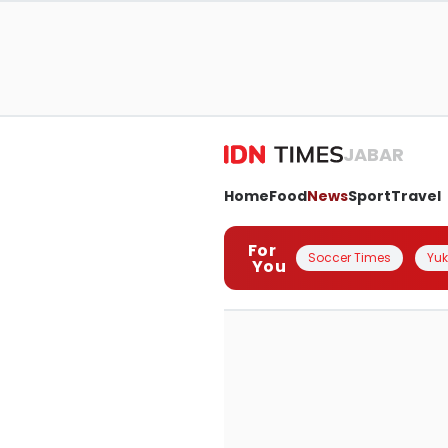
JABAR
Home
Food
News
Sport
Travel
For
Soccer Times
Yuk 
You