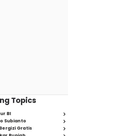
ng Topics
ur BI
o Subianto
ergizi Gratis
ukar Rupiah