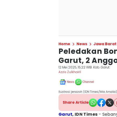
Home
News
Jawa Barat
Peledakan Bo
Garut, 2 Angg
12 Mei 2025, 15:22 WIB
Kab. Garut
Azzis Zulkhairil
News
Channel
Ilustrasi jenazah (IDN Times/Mia Amalia)
Share Article
Garut
, IDN Times
- Seban