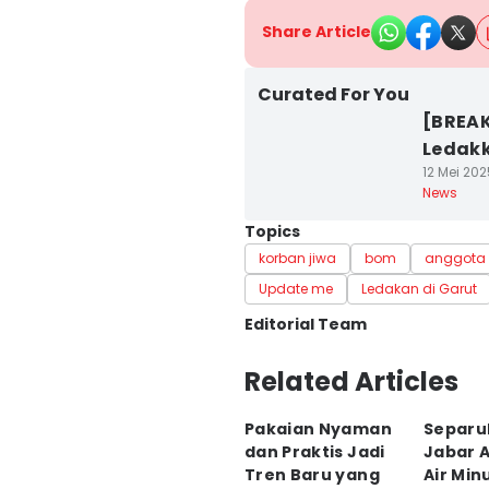
Share Article
Curated For You
[BREAK
Ledakk
12 Mei 202
News
Topics
korban jiwa
bom
anggota 
Update me
Ledakan di Garut
Editorial Team
Editor
Related Articles
Aria Hamzah
Pakaian Nyaman
Separu
Editor
dan Praktis Jadi
Jabar 
Paulus Risang
Tren Baru yang
Air Min