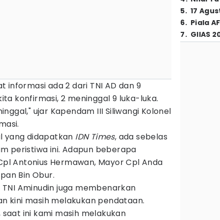
5
.
17 Agus
6
.
Piala A
7
.
GIIAS 2
 informasi ada 2 dari TNI AD dan 9
kita konfirmasi, 2 meninggal 9 luka-luka.
nggal," ujar Kapendam III Siliwangi Kolonel
masi.
al yang didapatkan
IDN Times
, ada sebelas
m peristiwa ini. Adapun beberapa
l Cpl Antonius Hermawan, Mayor Cpl Anda
Ipan Bin Obur.
jen TNI Aminudin juga membenarkan
kan kini masih melakukan pendataan.
, saat ini kami masih melakukan