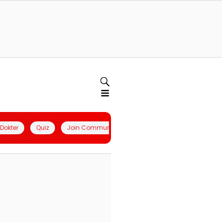
l Dokter
Quiz
Join Community