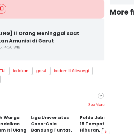
More 
ING] 11 Orang Meninggal saat
an Amunisi di Garut
5, 14:50 WIB
TNI
ledakan
garut
kodam III Siliwangi
See More
h Warga
Liga Universitas
Polda Jabar Razia
T
Andalkan
Coca-Cola
15 Tempat
di
um Isi Ulang
Bandung Tuntas,
Hiburan, 3 Orang
To