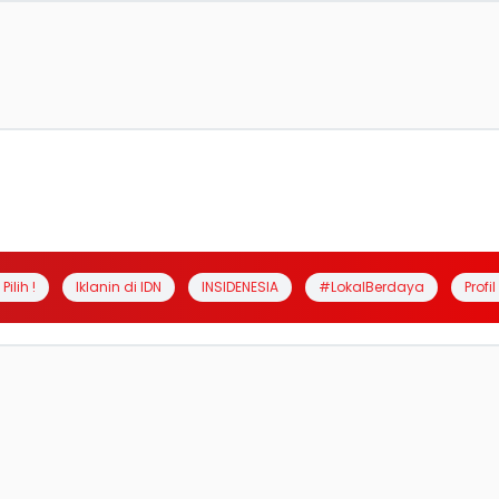
Pilih !
Iklanin di IDN
INSIDENESIA
#LokalBerdaya
Profi