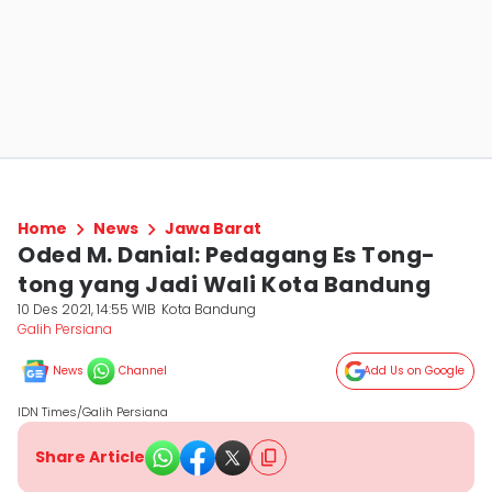
Home
News
Jawa Barat
Oded M. Danial: Pedagang Es Tong-
tong yang Jadi Wali Kota Bandung
10 Des 2021, 14:55 WIB
Kota Bandung
Galih Persiana
News
Channel
Add Us on Google
IDN Times/Galih Persiana
Share Article