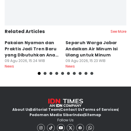
Related Articles
See More
Pakaian Nyaman dan
Separuh Warga Jabar
L
Praktis Jadi Tren Baru
Andalkan Air Minum Isi
C
yang Dibutuhkan Anak
Ulang untuk Minum
J
Muda
09 Agu 2026, 15:24 WIB
09 Agu 2026, 15:23 WIB
L
09
News
News
Ne
About Us
Editorial Team
Contact Us
Terms of Services
Pedoman Media Siber
Index
Sitemap
Follow Us