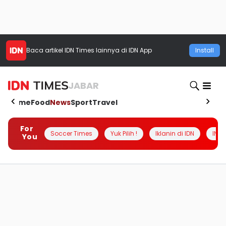
Baca artikel
IDN Times
lainnya di IDN App
Install
JABAR
Home
Food
News
Sport
Travel
For
Soccer Times
Yuk Pilih !
Iklanin di IDN
INSI
You