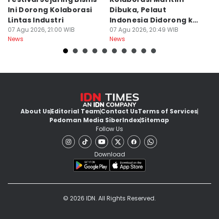
Ini Dorong Kolaborasi
Dibuka, Pelaut
D
Lintas Industri
Indonesia Didorong ke
J
07 Agu 2026, 21:00 WIB
Pasar Global
07 Agu 2026, 20:49 WIB
07
News
News
Ne
About Us
Editorial Team
Contact Us
Terms of Services
Pedoman Media Siber
Index
Sitemap
Follow Us
Download
© 2026 IDN. All Rights Reserved.