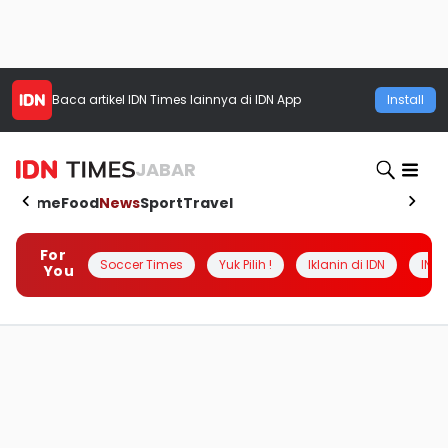
Baca artikel
IDN Times
lainnya di IDN App
Install
JABAR
Home
Food
News
Sport
Travel
For
Soccer Times
Yuk Pilih !
Iklanin di IDN
INSI
You