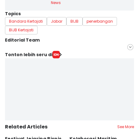
News
Topics
Bandara Kertajati
Jabar
BIJB
penerbangan
BIJB Kertajati
Editorial Team
Editor
Tonton lebih seru di
Yogi Pasha
Editor
Debbie Sutrisno
Related Articles
See More
Festival Jejaring Bisnis
Kolaborasi Maritim
M