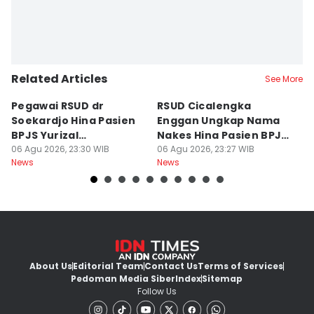
Related Articles
See More
Pegawai RSUD dr
RSUD Cicalengka
P
Soekardjo Hina Pasien
Enggan Ungkap Nama
M
BPJS Yurizal
Nakes Hina Pasien BPJS
D
Mengundurkan Diri
06 Agu 2026, 23:30 WIB
Yurizal
06 Agu 2026, 23:27 WIB
T
06
News
News
Ne
About Us
Editorial Team
Contact Us
Terms of Services
Pedoman Media Siber
Index
Sitemap
Follow Us