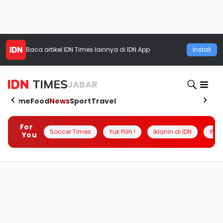
Baca artikel
IDN Times
lainnya di IDN App
Install
JABAR
Home
Food
News
Sport
Travel
For
Soccer Times
Yuk Pilih !
Iklanin di IDN
INSI
You