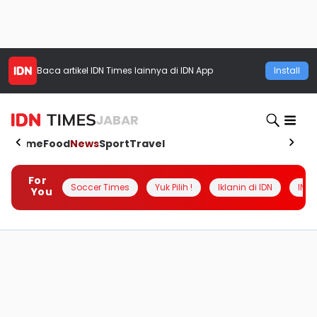
Baca artikel
IDN Times
lainnya di IDN App
Install
JABAR
Home
Food
News
Sport
Travel
For
Soccer Times
Yuk Pilih !
Iklanin di IDN
INSI
You