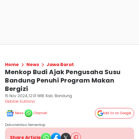
Home
News
Jawa Barat
Menkop Budi Ajak Pengusaha Susu
Bandung Penuhi Program Makan
Bergizi
15 Nov 2024, 12:01 WIB
Kab. Bandung
Debbie Sutrisno
News
Channel
Add Us on Google
Dokumentasi Kemenkop
Share Article