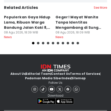
Related Articles
See More
Populerkan Gaya Hidup
Geger! Mayat Wanita
D
Lama, Ribuan Warga
Tanpa Identitas
T
Bandung Jalan Kaki 8,8
Mengambang di Sungai
S
Km
08 Agu 2026, 18:39 WIB
Cibatu
08 Agu 2026, 18:09 WIB
K
08
News
News
Ne
About Us
Editorial Team
Contact Us
Terms of Services
Pedoman Media Siber
Index
Sitemap
Follow Us
Download