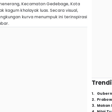
Cimenerang, Kecamatan Gedebage, Kota
kagum khalayak luas. Secara visual,
engkungan kurva menumpuk ini terinspirasi
abar.
Trendi
1
.
Gubern
2
.
Prabow
3
.
Makan B
4
.
Nilai T