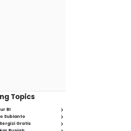
ng Topics
ur BI
o Subianto
ergizi Gratis
ukar Rupiah