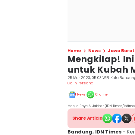
Home
News
Jawa Barat
Mengkilap! In
untuk Kubah M
25 Mar 2023, 05:03 WIB
Kota Bandun
Galih Persiana
News
Channel
Masjid Raya Al Jabbar (IDN Times/istim
Share Article
Bandung, IDN Times -
Kem