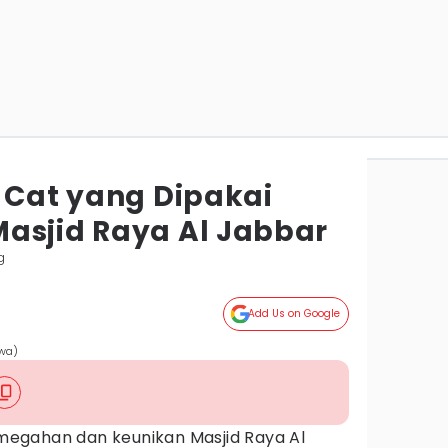
i Cat yang Dipakai
asjid Raya Al Jabbar
g
Add Us on Google
ewa)
egahan dan keunikan Masjid Raya Al