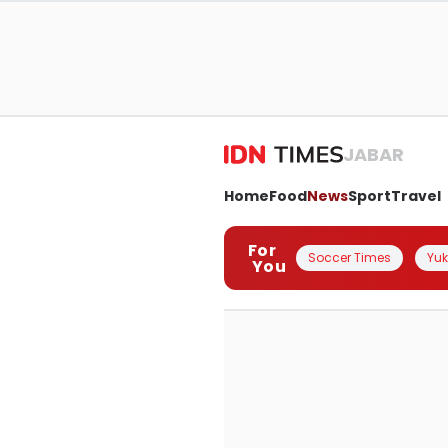
JABAR
Home
Food
News
Sport
Travel
For
Soccer Times
Yuk 
You