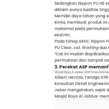
Sedangkan Nippon PU HS se
diklaim punya kualitas ting
Memiliki daya tahan yang s
kimia, membuat produk in
maksimal pada permukaan y
ekstrim.
Pada tahap akhir, Nippon 
PU Clear, cat
finishing
dua 
“Cat ini mudah diaplikasik
permukaan dan tampak berki
3. Perekat ASP meman
Masjid Raya Al Jabbar (IDN Times/istim
Albert Herriza, Tenaga Ahl
konsultan Detail Engineeri
Jabar mengatakan, sejak d
Masjid Raya Al Jabbar memil