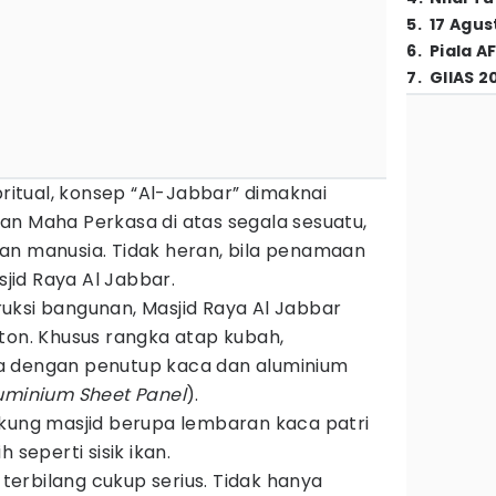
5
.
17 Agus
6
.
Piala A
7
.
GIIAS 2
spritual, konsep “Al-Jabbar” dimaknai
an Maha Perkasa di atas segala sesuatu,
an manusia. Tidak heran, bila penamaan
sjid Raya Al Jabbar.
uksi bangunan, Masjid Raya Al Jabbar
ton. Khusus rangka atap kubah,
a dengan penutup kaca dan aluminium
uminium Sheet Panel
).
gkung masjid berupa lembaran kaca patri
 seperti sisik ikan.
i terbilang cukup serius. Tidak hanya