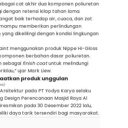
bagai cat akhir dua komponen poliuretan
gi dengan retensi kilap tahan lama.
angat baik terhadap air, cuaca, dan zat
i mampu memberikan perlindungan
ang dikelilingi dengan kondisi lingkungan
Paint menggunakan produk Nippe Hi-Gloss
komponen berbahan dasar poliuretan.
an sebagai
finish coat
untuk melindungi
lau,” ujar Mark Liew.
faatkan produk unggulan
ewa)
i Arsitektur pada PT Yodya Karya selaku
ng Design Perencanaan Masjid Raya Al
iresmikan pada 30 Desember 2022 lalu,
iki daya tarik tersendiri bagi masyarakat.