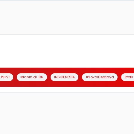
Pilih !
Iklanin di IDN
INSIDENESIA
#LokalBerdaya
Profi