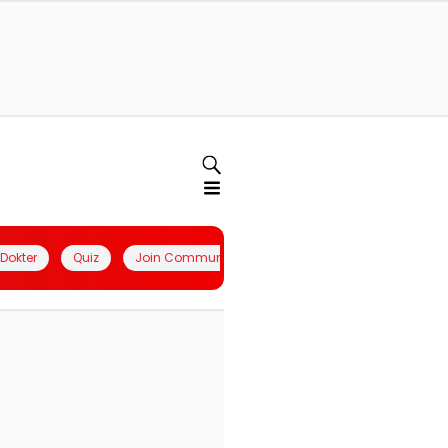
l Dokter
Quiz
Join Community