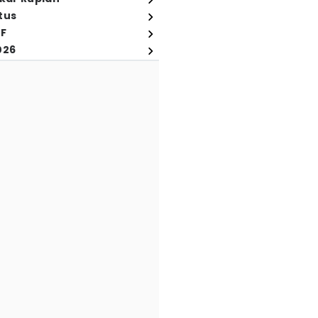
tus
FF
026