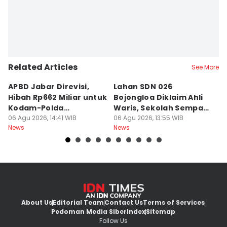
Related Articles
See More
APBD Jabar Direvisi,
Lahan SDN 026
P
Hibah Rp662 Miliar untuk
Bojongloa Diklaim Ahli
C
Kodam-Polda
Waris, Sekolah Sempat
A
Dievaluasi
06 Agu 2026, 14:41 WIB
Disegel
06 Agu 2026, 13:55 WIB
Go
06
News
News
Ne
About Us
Editorial Team
Contact Us
Terms of Services
Pedoman Media Siber
Index
Sitemap
Follow Us