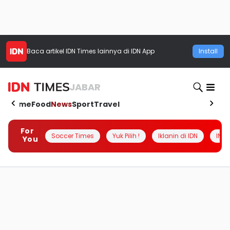
Baca artikel
IDN Times
lainnya di IDN App
Install
JABAR
Home
Food
News
Sport
Travel
For
Soccer Times
Yuk Pilih !
Iklanin di IDN
INSI
You