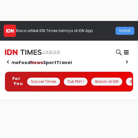
Baca artikel
IDN Times
lainnya di IDN App
Install
JABAR
Home
Food
News
Sport
Travel
For
Soccer Times
Yuk Pilih !
Iklanin di IDN
INSI
You