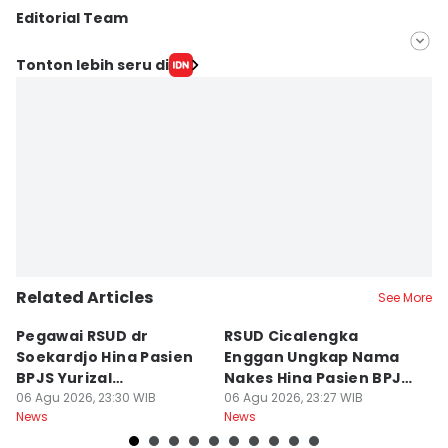
Editorial Team
Editor
Tonton lebih seru di
Yogi Pasha
Editor
Debbie Sutrisno
Related Articles
See More
Pegawai RSUD dr
RSUD Cicalengka
P
Soekardjo Hina Pasien
Enggan Ungkap Nama
M
BPJS Yurizal
Nakes Hina Pasien BPJS
D
Mengundurkan Diri
06 Agu 2026, 23:30 WIB
Yurizal
06 Agu 2026, 23:27 WIB
T
06
News
News
Ne