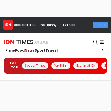
Baca artikel
IDN Times
lainnya di IDN App
Install
JABAR
Home
Food
News
Sport
Travel
For
Soccer Times
Yuk Pilih !
Iklanin di IDN
INSI
You