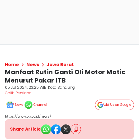
Home
News
Jawa Barat
Manfaat Rutin Ganti Oli Motor Matic
Menurut Pakar ITB
05 Jul 2024, 23:25 WIB
Kota Bandung
Galih Persiana
News
Channel
Add Us on Google
https://www.olx.co.id/news/
Share Article