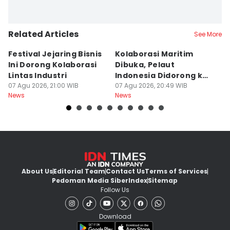
Related Articles
See More
Festival Jejaring Bisnis
Kolaborasi Maritim
M
Ini Dorong Kolaborasi
Dibuka, Pelaut
D
Lintas Industri
Indonesia Didorong ke
J
07 Agu 2026, 21:00 WIB
Pasar Global
07 Agu 2026, 20:49 WIB
07
News
News
Ne
About Us
Editorial Team
Contact Us
Terms of Services
Pedoman Media Siber
Index
Sitemap
Follow Us
Download