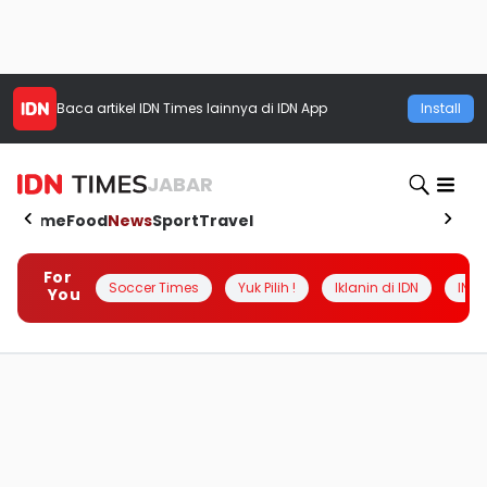
Baca artikel
IDN Times
lainnya di IDN App
Install
JABAR
Home
Food
News
Sport
Travel
For
Soccer Times
Yuk Pilih !
Iklanin di IDN
INSI
You