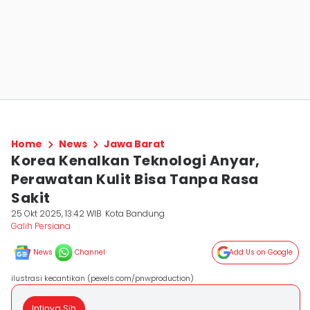
Home
News
Jawa Barat
Korea Kenalkan Teknologi Anyar,
Perawatan Kulit Bisa Tanpa Rasa
Sakit
25 Okt 2025, 13:42 WIB
Kota Bandung
Galih Persiana
News
Channel
Add Us on Google
ilustrasi kecantikan (pexels.com/pnwproduction)
Intinya Sih