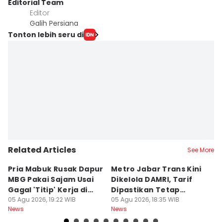
Editorial Team
Editor
Galih Persiana
Tonton lebih seru di
Related Articles
See More
Pria Mabuk Rusak Dapur
Metro Jabar Trans Kini
S
MBG Pakai Sajam Usai
Dikelola DAMRI, Tarif
Di
Gagal 'Titip' Kerja di
Dipastikan Tetap
J
Sukabumi
05 Agu 2026, 19:22 WIB
Rp4.900
05 Agu 2026, 18:35 WIB
A
05
News
News
Ne