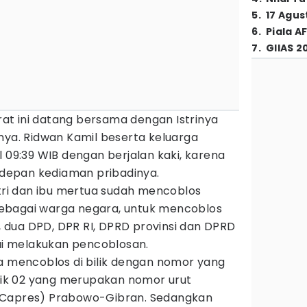
5
.
17 Agus
6
.
Piala A
7
.
GIIAS 2
t ini datang bersama dengan Istrinya
ya. Ridwan Kamil beserta keluarga
l 09:39 WIB dengan berjalan kaki, karena
i depan kediaman pribadinya.
stri dan ibu mertua sudah mencoblos
ebagai warga negara, untuk mencoblos
s, dua DPD, DPR RI, DPRD provinsi dan DPRD
sai melakukan pencoblosan.
ia mencoblos di bilik dengan nomor yang
ilik 02 yang merupakan nomor urut
(Capres) Prabowo-Gibran. Sedangkan