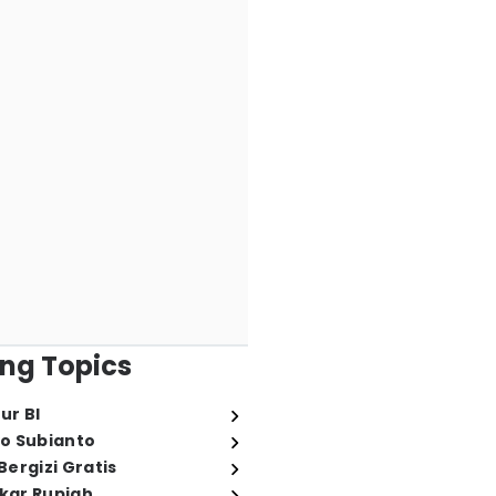
ng Topics
ur BI
o Subianto
ergizi Gratis
ukar Rupiah