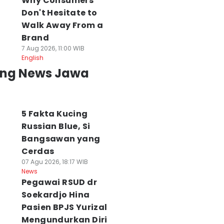
Why Consumers
eger! Mayat
Dinkes Jabar
Jalan Soekarno-
anita Tanpa
Pastikan
Hatta Kerap
Don't Hesitate to
entitas
Tanggung
Makan Korban,
Walk Away From a
engambang di
Pengobatan
Pemprov Jabar
Brand
ungai Cibatu
Semua Korban
Pasang PJU-JPO
7 Aug 2026, 11:00 WIB
 Agu 2026, 18:09 WIB
Kekerasan dan
08 Agu 2026, 15:31 WIB
English
ws
News
Begal
ing News Jawa
08 Agu 2026, 15:33 WIB
News
5 Fakta Kucing
Russian Blue, Si
Bangsawan yang
Cerdas
07 Agu 2026, 18:17 WIB
News
Pegawai RSUD dr
Soekardjo Hina
Pasien BPJS Yurizal
Mengundurkan Diri