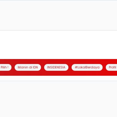
Pilih !
Iklanin di IDN
INSIDENESIA
#LokalBerdaya
Profi