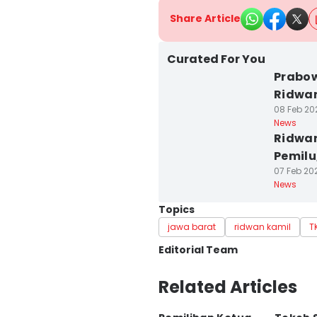
Share Article
Curated For You
Prabow
Ridwan
08 Feb 20
News
Ridwan
Pemilu
07 Feb 202
News
Topics
jawa barat
ridwan kamil
T
Editorial Team
Editor
Related Articles
Galih Persiana