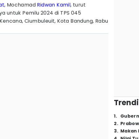
at
, Mochamad
Ridwan Kamil
, turut
a untuk Pemilu 2024 di TPS 045
 Kencana, Ciumbuleuit, Kota Bandung, Rabu
Trendi
1
.
Gubern
2
.
Prabow
3
.
Makan B
4
.
Nilai T