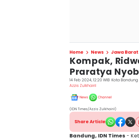
Home
News
Jawa Barat
Kompak, Ridwa
Praratya Nyob
14 Feb 2024, 12:20 WIB
Kota Bandung
Azzis Zulkhairil
News
Channel
(IDN Times/Azzis Zulkhairil)
Share Article
Bandung, IDN Times
- Ke