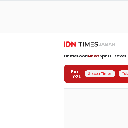
JABAR
Home
Food
News
Sport
Travel
For
Soccer Times
Yuk 
You