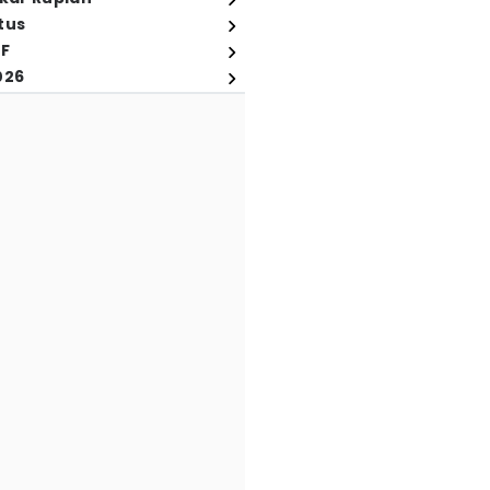
tus
FF
026