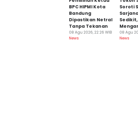
Pemilihan Ketua
Tokoh 
Editor
BPC HIPMI Kota
Soroti 
Azzis Zulkhairil
Bandung
Sarjan
Dipastikan Netral
Sedikit
Tanpa Tekanan
Menga
08 Agu 2026, 22:26 WIB
08 Agu 20
News
News