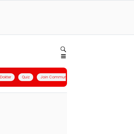
l Dokter
Quiz
Join Community