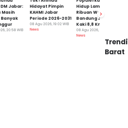
Sunda
Tok! Ahmad
Populerkan Gaya
G
SDM Jabar:
Hidayat Pimpin
Hidup Lama,
W
a Masih
KAHMI Jabar
Ribuan Warga
Id
, Banyak
Periode 2026-2031
Bandung Jalan
M
nggur
08 Agu 2026, 19:02 WIB
Kaki 8,8 Km
S
News
26, 20:58 WIB
08 Agu 2026, 18:39 WIB
08
News
Ne
Trend
Barat