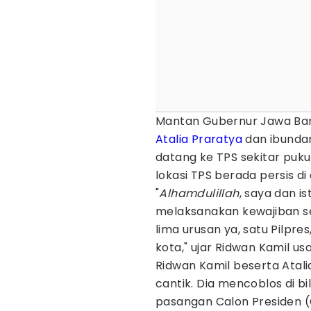
Mantan Gubernur Jawa Bara
Atalia Praratya
dan ibundan
datang ke TPS sekitar puku
lokasi TPS berada persis d
"
Alhamdulillah
, saya dan i
melaksanakan kewajiban s
lima urusan ya, satu Pilpre
kota," ujar Ridwan Kamil u
Ridwan Kamil beserta Atal
cantik. Dia mencoblos di b
pasangan Calon Presiden 