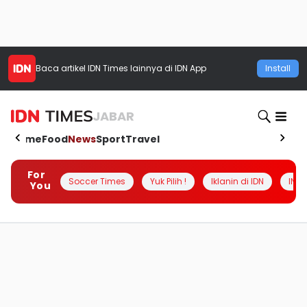
Baca artikel
IDN Times
lainnya di IDN App
Install
JABAR
Home
Food
News
Sport
Travel
For
Soccer Times
Yuk Pilih !
Iklanin di IDN
INSI
You