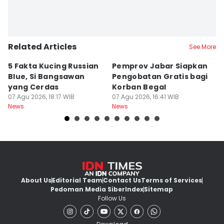
Related Articles
See More
5 Fakta Kucing Russian
Pemprov Jabar Siapkan
K
Blue, Si Bangsawan
Pengobatan Gratis bagi
S
yang Cerdas
Korban Begal
M
07 Agu 2026, 18:17 WIB
07 Agu 2026, 16:41 WIB
R
07
News
News
Ne
About Us
Editorial Team
Contact Us
Terms of Services
Pedoman Media Siber
Index
Sitemap
Follow Us