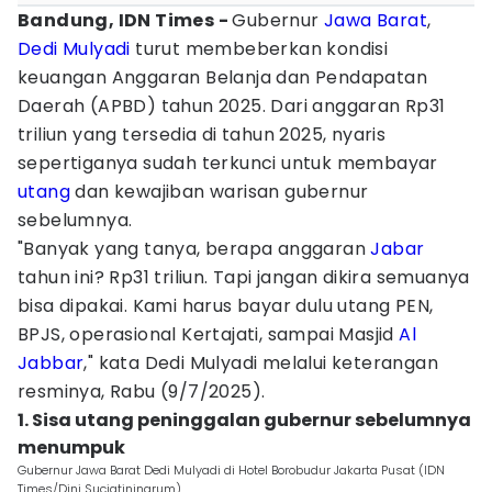
Bandung, IDN Times -
Gubernur
Jawa Barat
,
Dedi Mulyadi
turut membeberkan kondisi
keuangan Anggaran Belanja dan Pendapatan
Daerah (APBD) tahun 2025. Dari anggaran Rp31
triliun yang tersedia di tahun 2025, nyaris
sepertiganya sudah terkunci untuk membayar
utang
dan kewajiban warisan gubernur
sebelumnya.
"Banyak yang tanya, berapa anggaran
Jabar
tahun ini? Rp31 triliun. Tapi jangan dikira semuanya
bisa dipakai. Kami harus bayar dulu utang PEN,
BPJS, operasional Kertajati, sampai Masjid
Al
Jabbar
," kata Dedi Mulyadi melalui keterangan
resminya, Rabu (9/7/2025).
1. Sisa utang peninggalan gubernur sebelumnya
menumpuk
Gubernur Jawa Barat Dedi Mulyadi di Hotel Borobudur Jakarta Pusat (IDN
Times/Dini Suciatiningrum)