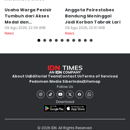
Usaha Warga Pesisir
Anggota Polrestabes
P
Tumbuh dari Akses
Bandung Meninggal
P
Modal dan
Jadi Korban Tabrak Lari
y
Pendampingan
09 Agu 2026, 22:06 WIB
09 Agu 2026, 20:51 WIB
M
09
News
News
Ne
About Us
Editorial Team
Contact Us
Terms of Services
Pedoman Media Siber
Index
Sitemap
Follow Us
Download
© 2026 IDN. All Rights Reserved.