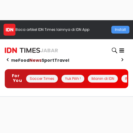
Baca artikel
IDN Times
lainnya di IDN App
Install
JABAR
Home
Food
News
Sport
Travel
For
Soccer Times
Yuk Pilih !
Iklanin di IDN
INSI
You