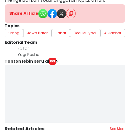
mengeluarkan total anggaran Rp1,2 triliun.
Share Article
Topics
Utang
Jawa Barat
Jabar
Dedi Mulyadi
Al Jabbar
Editorial Team
Editor
Yogi Pasha
Tonton lebih seru di
Related Articles
See More