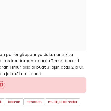
kan perlengkapannya dulu, nanti kita
tas kendaraan ke arah Timur, berarti
rah Timur bisa di buat 3 lajur, atau 2 jalur.
 jalan," tutur Isnuri.
k
lebaran
ramadan
mudik pakai motor