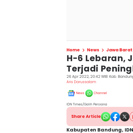
Home
News
Jawa Barat
H-6 Lebaran, 
Terjadi Pening
26 Apr 2022, 20:42 WIB
Kab. Bandun
Aris Darussalam
News
Channel
IDN Times/Galih Persiana
Share Article
Kabupaten Bandung, IDN