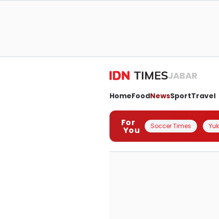
JABAR
Home
Food
News
Sport
Travel
For
Soccer Times
Yuk 
You