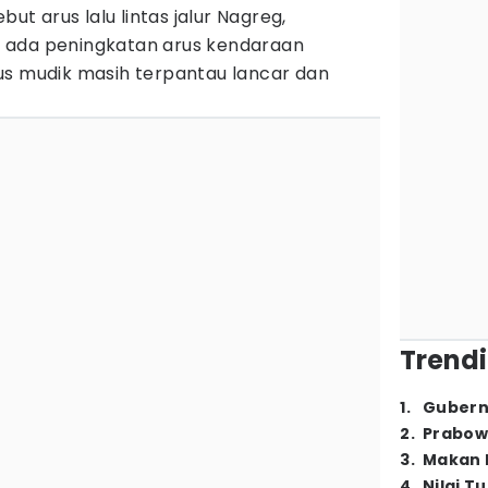
 arus lalu lintas jalur Nagreg,
 ada peningkatan arus kendaraan
us mudik masih terpantau lancar dan
Trendi
1
.
Gubern
2
.
Prabow
3
.
Makan B
4
.
Nilai T