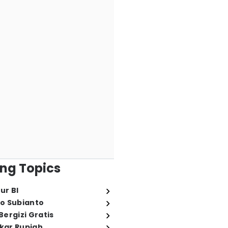
ng Topics
ur BI
o Subianto
ergizi Gratis
ukar Rupiah