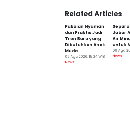
Editor
Related Articles
Yogi Pasha
Pakaian Nyaman
Separu
Editor
dan Praktis Jadi
Jabar 
Aris Darussalam
Tren Baru yang
Air Min
Dibutuhkan Anak
untuk 
Muda
09 Agu 20
News
09 Agu 2026, 15:24 WIB
News