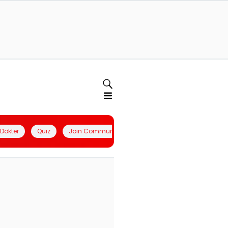
l Dokter
Quiz
Join Community