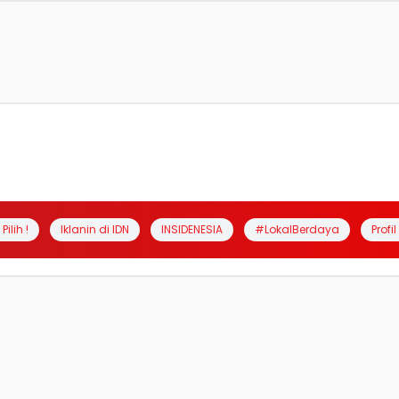
Pilih !
Iklanin di IDN
INSIDENESIA
#LokalBerdaya
Profi