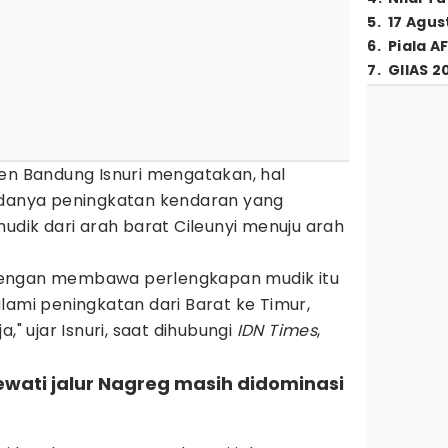
5
.
17 Agus
6
.
Piala A
7
.
GIIAS 2
ten Bandung Isnuri mengatakan, hal
adanya peningkatan kendaran yang
ik dari arah barat Cileunyi menuju arah
ar dengan membawa perlengkapan mudik itu
lami peningkatan dari Barat ke Timur,
," ujar Isnuri, saat dihubungi
IDN Times
,
wati jalur Nagreg masih didominasi