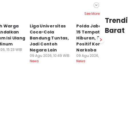
See More
Trend
h Warga
Liga Universitas
Polda Jabar Razia
T
Barat
Andalkan
Coca-Cola
15 Tempat
di
um Isi Ulang
Bandung Tuntas,
Hiburan, 3 Orang
To
Minum
Jadi Contoh
Positif Konsumsi
B
26, 15:23 WIB
Negara Lain
Narkoba
09
Ne
09 Agu 2026, 10:49 WIB
09 Agu 2026, 10:48 WIB
News
News