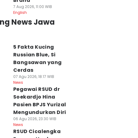
Brand
7 Aug 2026, 11:00 WIB
English
ing News Jawa
umpuk Bek Asing
Kebakaran Kawah
Pemilihan Ketua
 Lini Belakang,
Wadon Gunung
BPC HIPMI Kota
lic: Kami Punya
Gede, 2 Hari Api
Bandung
5 Fakta Kucing
anyak Laga
Belum Padam
Dipastikan Netra
 Agu 2026, 10:46 WIB
08 Agu 2026, 23:25 WIB
Tanpa Tekanan
Russian Blue, Si
ws
News
08 Agu 2026, 22:26 WI
Bangsawan yang
News
Cerdas
07 Agu 2026, 18:17 WIB
News
Pegawai RSUD dr
Soekardjo Hina
Pasien BPJS Yurizal
Mengundurkan Diri
06 Agu 2026, 23:30 WIB
News
RSUD Cicalengka