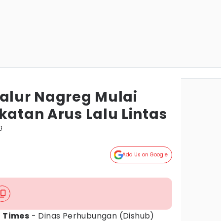
Jalur Nagreg Mulai
katan Arus Lalu Lintas
g
Add Us on Google
 Times
- Dinas Perhubungan (Dishub)