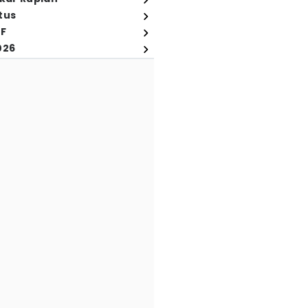
tus
FF
026