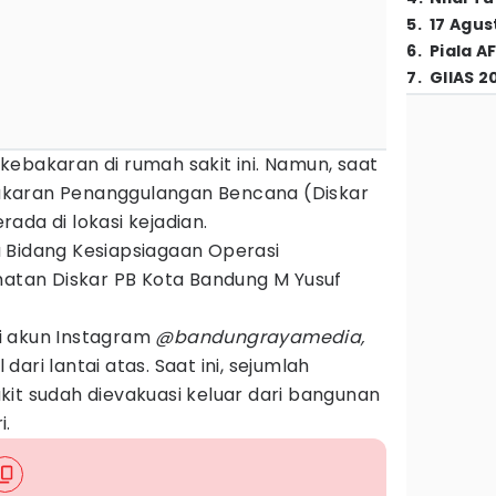
5
.
17 Agus
6
.
Piala A
7
.
GIIAS 2
ebakaran di rumah sakit ini. Namun, saat
karan Penanggulangan Bencana (Diskar
ada di lokasi kejadian.
ala Bidang Kesiapsiagaan Operasi
tan Diskar PB Kota Bandung M Yusuf
i akun Instagram
@bandungrayamedia,
ari lantai atas. Saat ini, sejumlah
it sudah dievakuasi keluar dari bangunan
i.