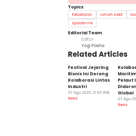
Topics
Kebakaran
rumah sakit
ba
Update me
Editorial Team
Editor
Yogi Pasha
Related Articles
Festival Jejaring
Kolabo
Bisnis Ini Dorong
Maritim
Kolaborasi Lintas
Pelaut 
Industri
Didoro
07 Agu 2026, 21:00 WIB
Global
News
07 Agu 20
News