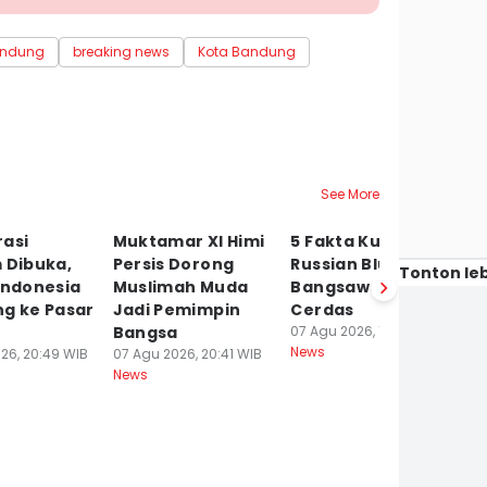
ndung
breaking news
Kota Bandung
See More
rasi
Muktamar XI Himi
5 Fakta Kucing
P
 Dibuka,
Persis Dorong
Russian Blue, Si
S
Tonton leb
Indonesia
Muslimah Muda
Bangsawan yang
P
ng ke Pasar
Jadi Pemimpin
Cerdas
G
Bangsa
07 Agu 2026, 18:17 WIB
B
News
26, 20:49 WIB
07 Agu 2026, 20:41 WIB
07
News
Ne