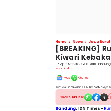
Home
News
Jawa Barat
[BREAKING] R
Kiwari Kebak
05 Apr 2022, 15:27 WIB
Kota Bandung
Yogi Pasha
News
Channel
Ilustrasi Kebakaran (IDN Times/Mardya S
Share Article
Bandung
, IDN Times -
Rum