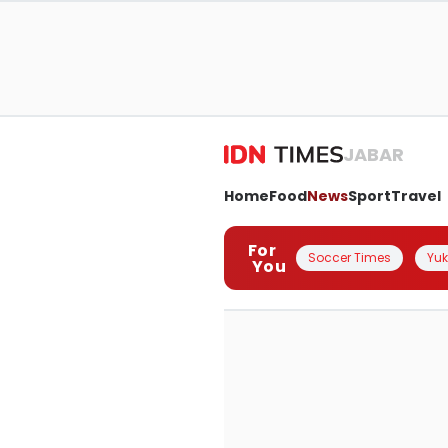
JABAR
Home
Food
News
Sport
Travel
For
Soccer Times
Yuk 
You