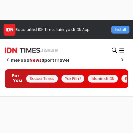
Baca artikel
IDN Times
lainnya di IDN App
Install
JABAR
Home
Food
News
Sport
Travel
For
Soccer Times
Yuk Pilih !
Iklanin di IDN
INSI
You