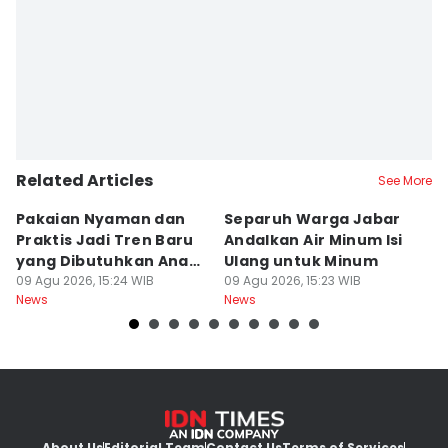
Related Articles
See More
Pakaian Nyaman dan
Separuh Warga Jabar
L
Praktis Jadi Tren Baru
Andalkan Air Minum Isi
C
yang Dibutuhkan Anak
Ulang untuk Minum
J
Muda
09 Agu 2026, 15:24 WIB
09 Agu 2026, 15:23 WIB
L
09
News
News
Ne
About Us
Editorial Team
Contact Us
Terms of Services