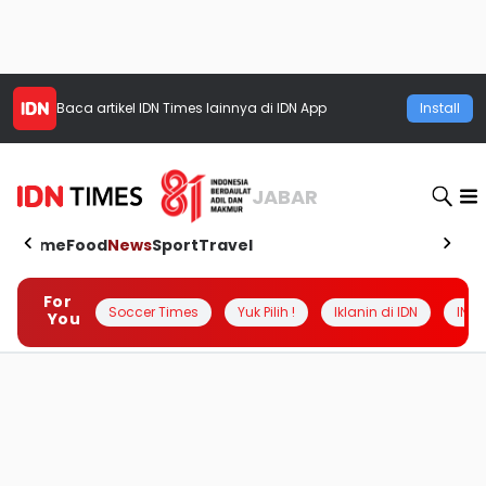
Baca artikel
IDN Times
lainnya di IDN App
Install
JABAR
Home
Food
News
Sport
Travel
For
Soccer Times
Yuk Pilih !
Iklanin di IDN
INSI
You