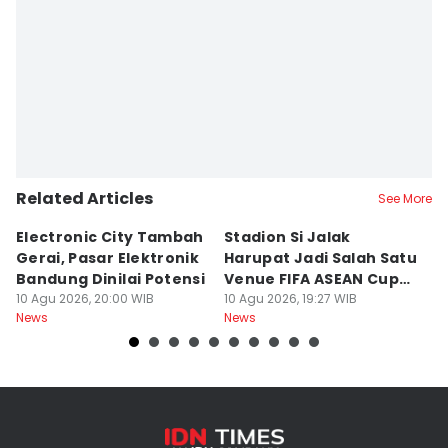
Related Articles
See More
Electronic City Tambah
Stadion Si Jalak
S
Gerai, Pasar Elektronik
Harupat Jadi Salah Satu
W
Bandung Dinilai Potensi
Venue FIFA ASEAN Cup
T
10 Agu 2026, 20:00 WIB
2026
10 Agu 2026, 19:27 WIB
10
News
News
Ne