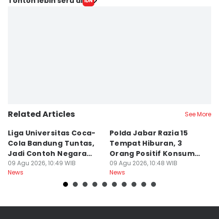
Tonton lebih seru di
Related Articles
See More
Liga Universitas Coca-
Polda Jabar Razia 15
T
Cola Bandung Tuntas,
Tempat Hiburan, 3
B
Jadi Contoh Negara
Orang Positif Konsumsi
P
Lain
09 Agu 2026, 10:49 WIB
Narkoba
09 Agu 2026, 10:48 WIB
09
News
News
Ne