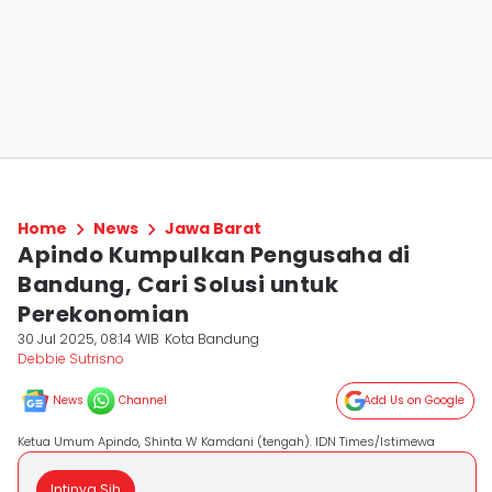
Home
News
Jawa Barat
Apindo Kumpulkan Pengusaha di
Bandung, Cari Solusi untuk
Perekonomian
30 Jul 2025, 08:14 WIB
Kota Bandung
Debbie Sutrisno
News
Channel
Add Us on Google
Ketua Umum Apindo, Shinta W Kamdani (tengah). IDN Times/Istimewa
Intinya Sih