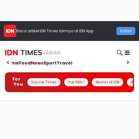
Baca artikel
IDN Times
lainnya di IDN App
Install
JABAR
Home
Food
News
Sport
Travel
For
Soccer Times
Yuk Pilih !
Iklanin di IDN
INSI
You