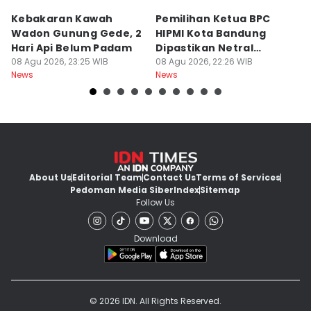
Kebakaran Kawah
Pemilihan Ketua BPC
T
Wadon Gunung Gede, 2
HIPMI Kota Bandung
J
Hari Api Belum Padam
Dipastikan Netral
S
08 Agu 2026, 23:25 WIB
Tanpa Tekanan
08 Agu 2026, 22:26 WIB
M
08
News
News
Ne
About Us
Editorial Team
Contact Us
Terms of Services
Pedoman Media Siber
Index
Sitemap
Follow Us
Download
© 2026 IDN. All Rights Reserved.