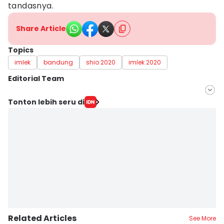
tandasnya.
Share Article
Topics
imlek
bandung
shio 2020
imlek 2020
Editorial Team
Editor
Tonton lebih seru di
Galih Persiana
Editor
Bagus F
Related Articles
See More