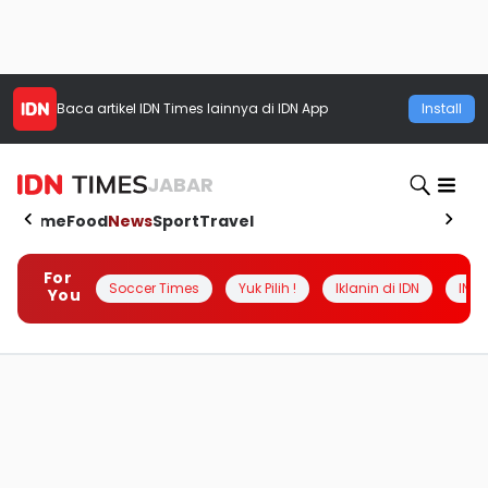
Baca artikel
IDN Times
lainnya di IDN App
Install
JABAR
Home
Food
News
Sport
Travel
For
Soccer Times
Yuk Pilih !
Iklanin di IDN
INSI
You