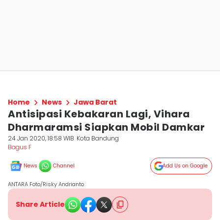
Home
News
Jawa Barat
Antisipasi Kebakaran Lagi, Vihara
Dharmaramsi Siapkan Mobil Damkar
24 Jan 2020, 18:58 WIB
Kota Bandung
Bagus F
News
Channel
Add Us on Google
ANTARA Foto/Risky Andrianto
Share Article