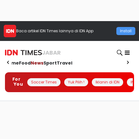
Baca artikel
IDN Times
lainnya di IDN App
Install
JABAR
Home
Food
News
Sport
Travel
For
Soccer Times
Yuk Pilih !
Iklanin di IDN
INSI
You