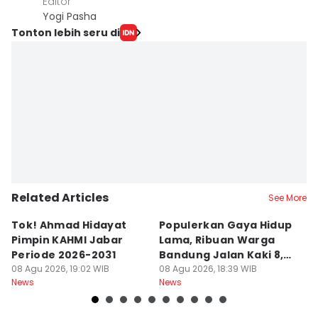
Editor
Yogi Pasha
Tonton lebih seru di
Related Articles
See More
Tok! Ahmad Hidayat
Populerkan Gaya Hidup
G
Pimpin KAHMI Jabar
Lama, Ribuan Warga
T
Periode 2026-2031
Bandung Jalan Kaki 8,8
M
08 Agu 2026, 19:02 WIB
Km
08 Agu 2026, 18:39 WIB
C
08
News
News
Ne