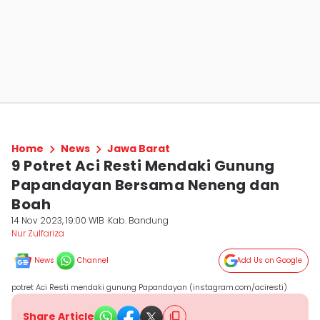
Home
News
Jawa Barat
9 Potret Aci Resti Mendaki Gunung
Papandayan Bersama Neneng dan
Boah
14 Nov 2023, 19:00 WIB
Kab. Bandung
Nur Zulfariza
News
Channel
Add Us on Google
potret Aci Resti mendaki gunung Papandayan (instagram.com/aciresti)
Share Article