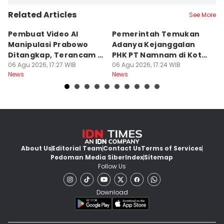
Related Articles
See More
Pembuat Video AI
Pemerintah Temukan
Wa
Manipulasi Prabowo
Adanya Kejanggalan
D
Ditangkap, Terancam 12
PHK PT Namnam di Kota
S
Tahun Bui
06 Agu 2026, 17:27 WIB
Cimahi
06 Agu 2026, 17:24 WIB
06
News
News
Ne
About Us
Editorial Team
Contact Us
Terms of Services
Pedoman Media Siber
Index
Sitemap
Follow Us
Download