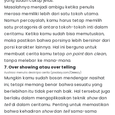
yang sudah cukup jelas.
Masalahnya menjadi ambigu ketika penulis
merasa memiliki lebih dari satu tokoh utama.
Namun percayalah, kamu harus tetap memilih
satu protagonis di antara tokoh-tokoh inti dalam
ceritamu. Ketika kamu sudah bisa memutuskan,
maka pastikan bahwa porsinya lebih bersinar dari
porsi karakter lainnya. Hal ini berguna untuk
membuat cerita kamu tetap
on point
dan
clean
,
tanpa melebar ke mana-mana.
7. Over showing atau over telling
ilustrasi menulis deskripsi cerita (pixabay.com/Deeezy)
Mungkin kamu sudah bosan mendengar nasihat
ini, tetapi memang benar bahwa sesuatu yang
berlebihan itu tidak pernah baik. Hal tersebut juga
berlaku dalam mengaplikasikan teknik
show
dan
tell
di dalam ceritamu. Penting untuk memastikan
bahwa kehadiran
show
dan
tell
sama-sama