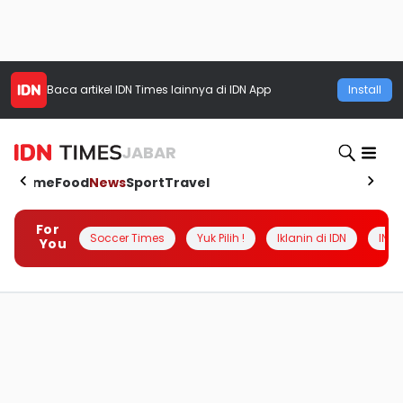
Baca artikel
IDN Times
lainnya di IDN App
Install
JABAR
Home
Food
News
Sport
Travel
For
Soccer Times
Yuk Pilih !
Iklanin di IDN
INSI
You