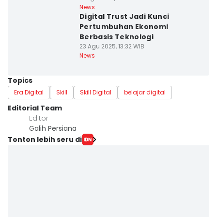
News
Digital Trust Jadi Kunci
Pertumbuhan Ekonomi
Berbasis Teknologi
23 Agu 2025, 13:32 WIB
News
Topics
Era Digital
Skill
Skill Digital
belajar digital
Editorial Team
Editor
Galih Persiana
Tonton lebih seru di