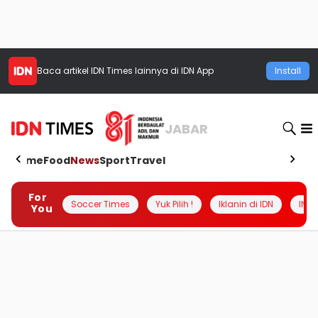
Baca artikel
IDN Times
lainnya di IDN App
Install
JABAR
Home
Food
News
Sport
Travel
For
Soccer Times
Yuk Pilih !
Iklanin di IDN
INSI
You