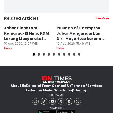
Related Articles
See More
Jabar Dihantam
Puluhan P3K Pemprov
Sa
Kemarau-El Nino, KDM
Jabar Mengundurkan
P
Larang Masyarakat
Diri, Mayoritas karena
B
Masuk Hutan
10 Agu 2026, 16:07 WIB
Ikut Pasangan
10 Agu 2026, 15:49 WIB
10
News
News
Ne
About Us
Editorial Team
Contact Us
Terms of Services
Pedoman Media Siber
Index
Sitemap
Follow Us
Download