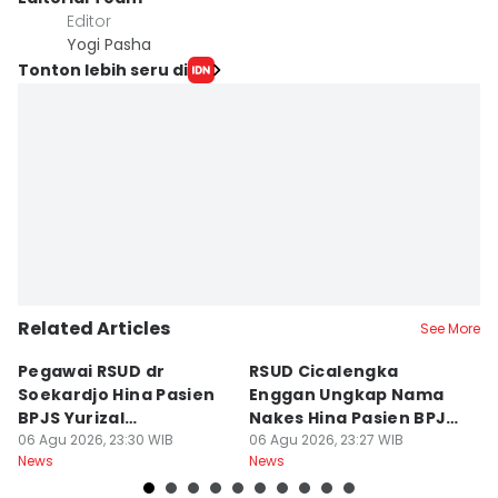
Editor
Yogi Pasha
Tonton lebih seru di
Related Articles
See More
Pegawai RSUD dr
RSUD Cicalengka
P
Soekardjo Hina Pasien
Enggan Ungkap Nama
M
BPJS Yurizal
Nakes Hina Pasien BPJS
D
Mengundurkan Diri
06 Agu 2026, 23:30 WIB
Yurizal
06 Agu 2026, 23:27 WIB
T
06
News
News
Ne