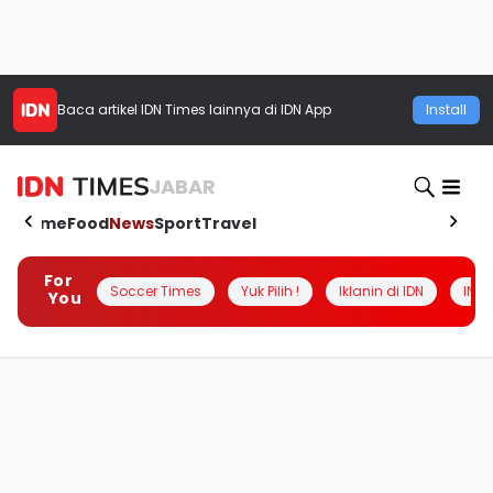
Baca artikel
IDN Times
lainnya di IDN App
Install
JABAR
Home
Food
News
Sport
Travel
For
Soccer Times
Yuk Pilih !
Iklanin di IDN
INSI
You