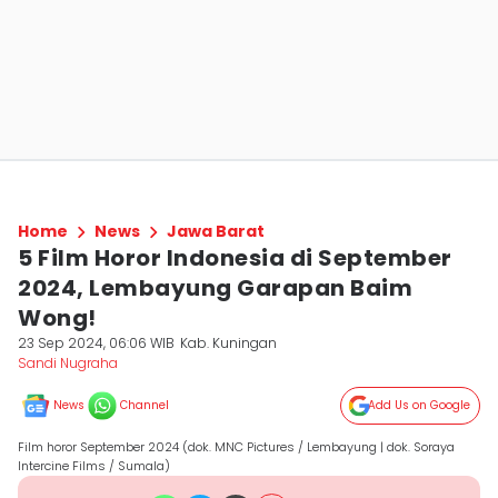
Home
News
Jawa Barat
5 Film Horor Indonesia di September
2024, Lembayung Garapan Baim
Wong!
23 Sep 2024, 06:06 WIB
Kab. Kuningan
Sandi Nugraha
News
Channel
Add Us on Google
Film horor September 2024 (dok. MNC Pictures / Lembayung | dok. Soraya
Intercine Films / Sumala)