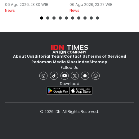
Mengundurkan Diri
06 Agu 2026, 23:30 WIB
Yurizal
06 Agu 2026, 23:27 WIB
T
06
News
News
Ne
About Us
Editorial Team
Contact Us
Terms of Services
Pedoman Media Siber
Index
Sitemap
Follow Us
Download
© 2026 IDN. All Rights Reserved.