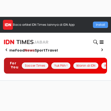
Baca artikel
IDN Times
lainnya di IDN App
Install
JABAR
Home
Food
News
Sport
Travel
For
Soccer Times
Yuk Pilih !
Iklanin di IDN
INSI
You