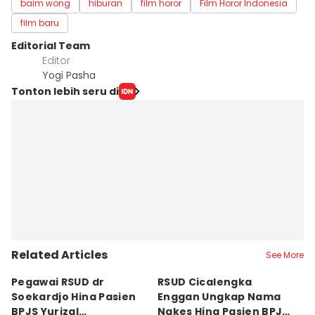
baim wong
hiburan
film horor
Film Horor Indonesia
film baru
Editorial Team
Editor
Yogi Pasha
Tonton lebih seru di
Related Articles
See More
Pegawai RSUD dr
RSUD Cicalengka
P
Soekardjo Hina Pasien
Enggan Ungkap Nama
M
BPJS Yurizal
Nakes Hina Pasien BPJS
D