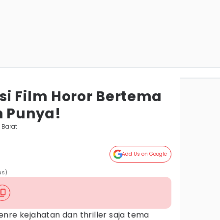
i Film Horor Bertema
n Punya!
 Barat
Add Us on Google
us)
nre kejahatan dan thriller saja tema