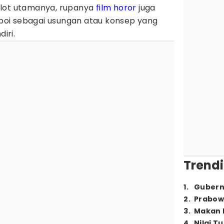
plot utamanya, rupanya
film horor
juga
oi sebagai usungan atau konsep yang
diri.
Trendi
1
.
Gubern
2
.
Prabow
3
.
Makan B
4
.
Nilai T