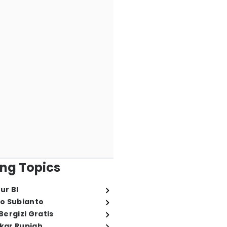
ng Topics
ur BI
o Subianto
ergizi Gratis
ukar Rupiah