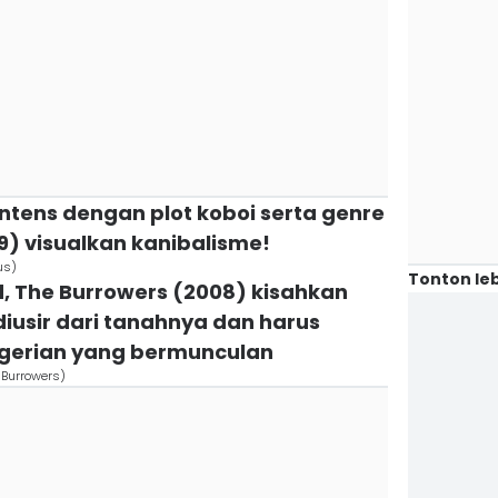
intens dengan plot koboi serta genre
9) visualkan kanibalisme!
us)
Tonton leb
d, The Burrowers (2008) kisahkan
iusir dari tanahnya dan harus
gerian yang bermunculan
e Burrowers)