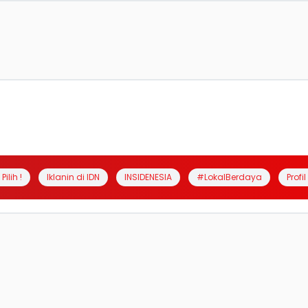
Pilih !
Iklanin di IDN
INSIDENESIA
#LokalBerdaya
Profi