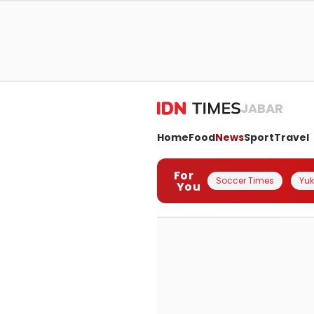
JABAR
Home
Food
News
Sport
Travel
For
Soccer Times
Yuk 
You