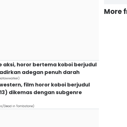
More 
e aksi, horor bertema koboi berjudul
hadirkan adegan penuh darah
Gallowwalker)
estern, film horor koboi berjudul
013) dikemas dengan subgenre
res/Dead in Tombstone)