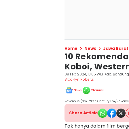
Home
News
Jawa Barat
10 Rekomendas
Koboi, Wester
09 Feb 2024, 13:05 WIB
Kab. Bandung
Brooklyn Roberts
News
Channel
Ravenous (dok. 20th Century Fox/Raveno
Share Article
Tak hanya dalam film berge