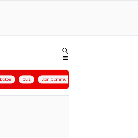
l Dokter
Quiz
Join Community