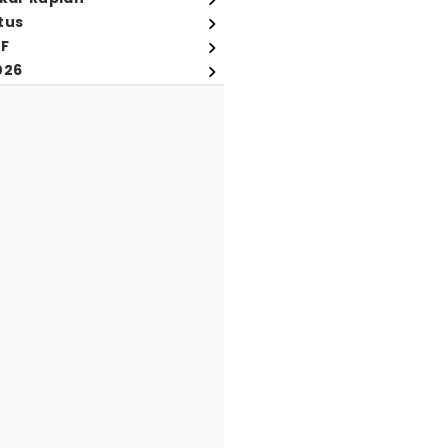
tus
FF
026