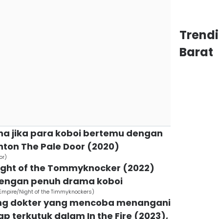
Trend
Barat
a jika para koboi bertemu dengan
nton The Pale Door (2020)
or)
Night of the Tommyknocker (2022)
 dengan penuh drama koboi
Empire/Night of the Timmyknockers)
ang dokter yang mencoba menangani
p terkutuk dalam In the Fire (2023),