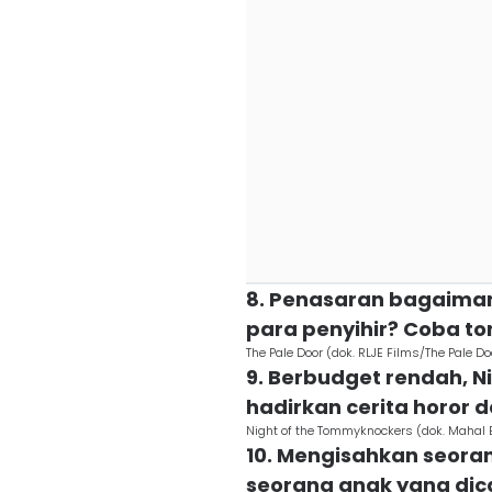
8. Penasaran bagaiman
para penyihir? Coba to
The Pale Door (dok. RLJE Films/The Pale Do
9. Berbudget rendah, 
hadirkan cerita horor
Night of the Tommyknockers (dok. Mahal 
10. Mengisahkan seor
seorang anak yang dica