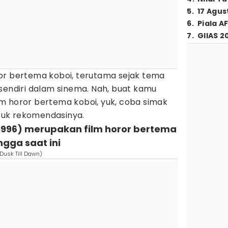
5
.
17 Agus
6
.
Piala A
7
.
GIIAS 2
or bertema koboi, terutama sejak tema
sendiri dalam sinema. Nah, buat kamu
m horor bertema koboi, yuk, coba simak
ntuk rekomendasinya.
 (1996) merupakan film horor bertema
ngga saat ini
Dusk Till Dawn)